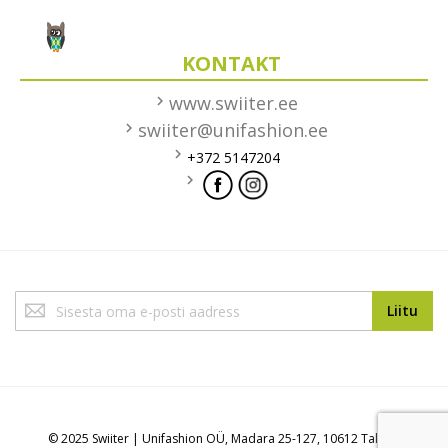
KONTAKT
www.swiiter.ee
swiiter@unifashion.ee
+372 5147204
Liitu
Liitu
uudiskirjaga:
© 2025 Swiiter | Unifashion OÜ, Madara 25-127, 10612 Tallinn,