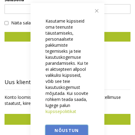
Sulge
Kasutame küpsiseid
Näita salasõna
oma teenuste
täiustamiseks,
Logi Sisse
personaalsete
pakkumiste
Unustasid salasõna?
tegemiseks ja teie
kasutuskogemuse
parandamiseks. Kui te
ei aktsepteeri allpool
valikulisi küpsiseid,
võib see teie
Uus klient
kasutuskogemust
mõjutada. Kui soovite
Konto loomisel on mitmeid eeliseid - saate jälgida tellimuse
rohkem teada saada,
staatust, kiirem ostu vormistamine ja rohkemgi.
lugege palun
küpsisepoliitikat
Uus konto
NÕUSTUN