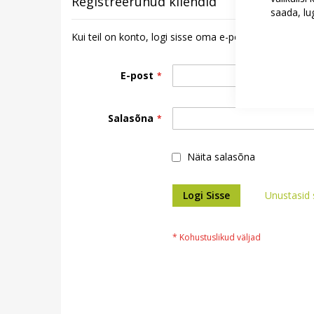
Registreerunud kliendid
saada, l
Kui teil on konto, logi sisse oma e-posti aadressiga.
E-post
Salasõna
Näita salasõna
Logi Sisse
Unustasid 