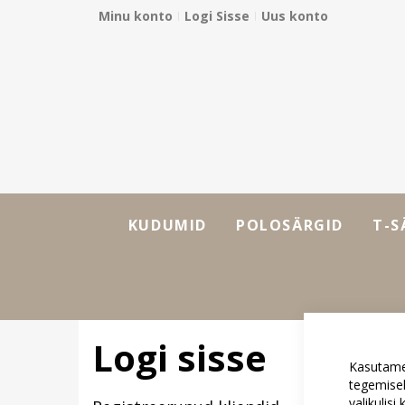
Minu konto
Logi Sisse
Uus konto
Skip
to
Content
KUDUMID
POLOSÄRGID
T-S
Logi sisse
Kasutame
tegemisek
valikulis