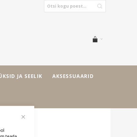
ÜKSID JA SEELIK
AKSESSUAARID
Sulge
ool
kem teada