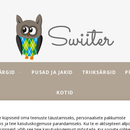
ÄRGID
PUSAD JA JAKID
TRIIKSÄRGID
P
KOTID
 küpsiseid oma teenuste täiustamiseks, personaalsete pakkumiste
s ja teie kasutuskogemuse parandamiseks. Kui te ei aktsepteeri allp
i küpsiseid, võib see teie kasutuskogemust mõjutada. Kui soovite roh