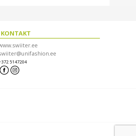
KONTAKT
www.swiiter.ee
swiiter@unifashion.ee
+372 5147204