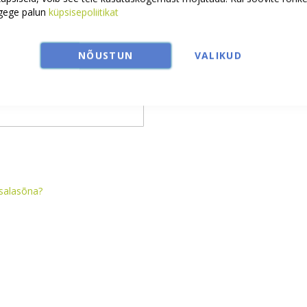
Uus klient
ugege palun
küpsisepoliitikat
Konto loomisel on mitmeid eelise
vormistamine ja rohkemgi.
NÕUSTUN
VALIKUD
Uus konto
salasõna?